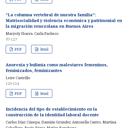
“La columna vertebral de nuestra familia”:
Matrisocialidad y violencia económica y patrimonial en
la migración venezolana en Buenos Aires
Maryoly Ibarra, Carla Pacheco
97-127
PDF
html
Anorexia y bulimia como malestares femeninos,
feminizados, feminizantes
Leire Castrillo
129-154
PDF
html
Incidencia del tipo de establecimiento en la
construcción de la identidad laboral docente
Carlos Díaz Cánepa, Damián Grunder, Antonella Castro, Martina
Caballero, Rocío Pérez, Matías Barahona