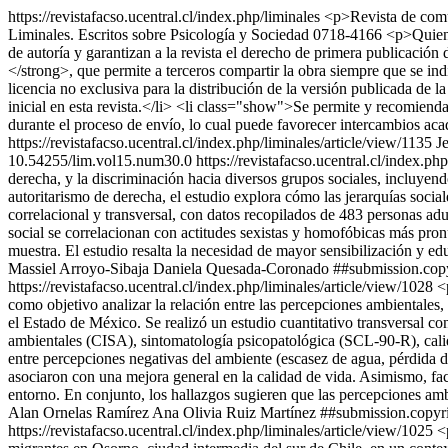
https://revistafacso.ucentral.cl/index.php/liminales
<p>Revista de comun
Liminales. Escritos sobre Psicología y Sociedad
0718-4166
<p>Quiene
de autoría y garantizan a la revista el derecho de primera publicació
</strong>, que permite a terceros compartir la obra siempre que se ind
licencia no exclusiva para la distribución de la versión publicada de 
inicial en esta revista.</li> <li class="show">Se permite y recomienda a
durante el proceso de envío, lo cual puede favorecer intercambios acad
https://revistafacso.ucentral.cl/index.php/liminales/article/view/1135
J
10.54255/lim.vol15.num30.0
https://revistafacso.ucentral.cl/index.ph
derecha, y la discriminación hacia diversos grupos sociales, incluye
autoritarismo de derecha, el estudio explora cómo las jerarquías social
correlacional y transversal, con datos recopilados de 483 personas ad
social se correlacionan con actitudes sexistas y homofóbicas más pron
muestra. El estudio resalta la necesidad de mayor sensibilización y ed
Massiel Arroyo-Sibaja
Daniela Quesada-Coronado
##submission.copy
https://revistafacso.ucentral.cl/index.php/liminales/article/view/1028
<
como objetivo analizar la relación entre las percepciones ambientales
el Estado de México. Se realizó un estudio cuantitativo transversal co
ambientales (CISA), sintomatología psicopatológica (SCL-90-R), cali
entre percepciones negativas del ambiente (escasez de agua, pérdida d
asociaron con una mejora general en la calidad de vida. Asimismo, fac
entorno. En conjunto, los hallazgos sugieren que las percepciones am
Alan Ornelas Ramírez
Ana Olivia Ruiz Martínez
##submission.copyri
https://revistafacso.ucentral.cl/index.php/liminales/article/view/1025
<