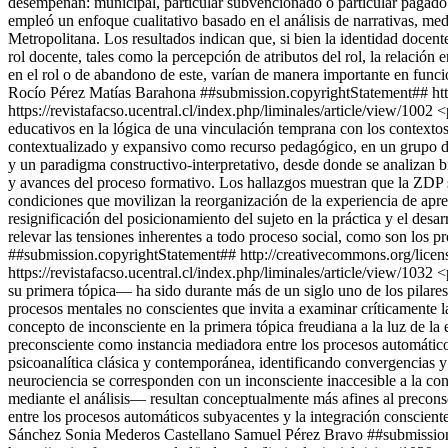
desempeñan: municipal, particular subvencionado o particular pagado. E
empleó un enfoque cualitativo basado en el análisis de narrativas, m
Metropolitana. Los resultados indican que, si bien la identidad docen
rol docente, tales como la percepción de atributos del rol, la relación e
en el rol o de abandono de este, varían de manera importante en funci
Rocío Pérez
Matías Barahona
##submission.copyrightStatement## htt
https://revistafacso.ucentral.cl/index.php/liminales/article/view/1002
<
educativos en la lógica de una vinculación temprana con los contextos 
contextualizado y expansivo como recurso pedagógico, en un grupo de 2
y un paradigma constructivo-interpretativo, desde donde se analizan bit
y avances del proceso formativo. Los hallazgos muestran que la ZDP 
condiciones que movilizan la reorganización de la experiencia de apre
resignificación del posicionamiento del sujeto en la práctica y el desar
relevar las tensiones inherentes a todo proceso social, como son los p
##submission.copyrightStatement## http://creativecommons.org/licen
https://revistafacso.ucentral.cl/index.php/liminales/article/view/1032
<
su primera tópica— ha sido durante más de un siglo uno de los pilare
procesos mentales no conscientes que invita a examinar críticamente la
concepto de inconsciente en la primera tópica freudiana a la luz de la e
preconsciente como instancia mediadora entre los procesos automáticos 
psicoanalítica clásica y contemporánea, identificando convergencias y
neurociencia se corresponden con un inconsciente inaccesible a la con
mediante el análisis— resultan conceptualmente más afines al preconsc
entre los procesos automáticos subyacentes y la integración conscient
Sánchez
Sonia Mederos Castellano
Samuel Pérez Bravo
##submission