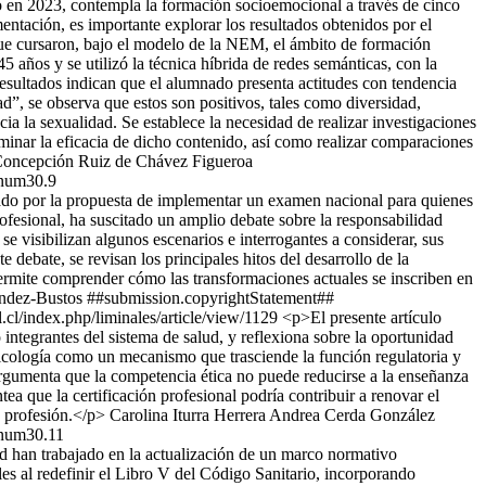
 2023, contempla la formación socioemocional a través de cinco
ntación, es importante explorar los resultados obtenidos por el
a que cursaron, bajo el modelo de la NEM, el ámbito de formación
años y se utilizó la técnica híbrida de redes semánticas, con la
 resultados indican que el alumnado presenta actitudes con tendencia
ad”, se observa que estos son positivos, tales como diversidad,
ia la sexualidad. Se establece la necesidad de realizar investigaciones
rminar la eficacia de dicho contenido, así como realizar comparaciones
Concepción Ruiz de Chávez Figueroa
.num30.9
do por la propuesta de implementar un examen nacional para quienes
ofesional, ha suscitado un amplio debate sobre la responsabilidad
o se visibilizan algunos escenarios e interrogantes a considerar, sus
 debate, se revisan los principales hitos del desarrollo de la
ermite comprender cómo las transformaciones actuales se inscriben en
ndez-Bustos
##submission.copyrightStatement##
al.cl/index.php/liminales/article/view/1129
<p>El presente artículo
 integrantes del sistema de salud, y reflexiona sobre la oportunidad
sicología como un mecanismo que trasciende la función regulatoria y
e argumenta que la competencia ética no puede reducirse a la enseñanza
tea que la certificación profesional podría contribuir a renovar el
a profesión.</p>
Carolina Iturra Herrera
Andrea Cerda González
.num30.11
ud han trabajado en la actualización de un marco normativo
les al redefinir el Libro V del Código Sanitario, incorporando