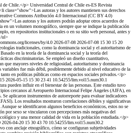
al de Chile.</p>
Universidad Central de Chile
es-ES
Revista
 <li class="show">Las autoras y los autores mantienen sus derechos
ng>Creative Commons Atribución 4.0 Internacional (CC BY 4.0)
s="show">Las autoras y los autores podrán adoptar otros acuerdos de
icarla en un volumen monográfico, siempre que se indique la publicación
mplo, en repositorios institucionales o en su sitio web personal, antes y
</ul>
ecommons.org/licenses/by/4.0
2026-07-08
2026-07-08
15
30
15
20
deologías tradicionales, como la dominancia social y el autoritarismo de
sado en la teoría de la dominancia social y la teoría del
rácticas discriminatorias. Se empleó un diseño cuantitativo,
can que mayores niveles de religiosidad, autoritarismo y dominancia
 variables fue más débil, posiblemente debido al nivel educativo de la
n tanto en políticas públicas como en espacios sociales privados.</p>
-15
2026-05-15
15
30
23
41
10.54255/lim.vol15.num30.1
a pueden influir en el bienestar de las personas. Este estudio tuvo
icipios cercanos al Aeropuerto Internacional Felipe Ángeles (AIFA), en
s. Se aplicaron instrumentos de autorreporte para evaluar indicadores
SI). Los resultados mostraron correlaciones débiles y significativas
s. Aunque se identificaron algunos beneficios económicos, estos no se
ción por sexo se vincularon con percepciones más negativas del
icológico y una menor calidad de vida en la población estudiada.</p>
0
2026-04-20
15
30
43
70
10.54255/lim.vol15.num30.2
tivo con anclaje etnográfico, cómo se configuran subjetividades