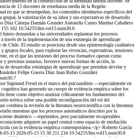
stablecimiento en la construcción de la identidad laboral docente. Se
eniencia de 15 docentes de enseñanza media de la Región
nal en que se desempeñan, los contenidos identitarios específicos del
ia grupal, la valorización de su labor y sus expectativas de desarrollo
os Díaz Cánepa
Damián Grunder
Antonella Castro
Martina Caballero
155
182
10.54255/lim.vol15.num30.6
l futuro demandan a las universidades replantear los procesos
 a través de la implementación de una estrategia de aprendizaje
 de Chile. El estudio se posiciona desde una epistemología cualitativa
 y grupos focales, para explorar las vivencias, expectativas, tensiones
te, en el que las tensiones del proceso formativo operan como
te y personas usuarias, favorece nuevas formas de acción, la
cia de desarrollar estrategias de aprendizaje que permitan develar y
Monárdez
Felipe Guerra Díaz
Juan Rubio González
.num30.7
 por Sigmund Freud en el marco del psicoanálisis —especialmente en
a cognitiva han generado un cuerpo de evidencia empírica sobre los
ión tiene como objetivo analizar críticamente los fundamentos del
usión teórica sobre una posible reconfiguración del rol del
combina la revisión de la literatura neurocientífica con la literatura
visión muestran que los procesos automáticos descritos por la
onsciente dinámico —reprimidos, pero parcialmente recuperables
 preconsciente adquiere un papel central como espacio de mediación
articula con la evidencia empírica contemporánea.</p>
Roberto García
6-05-15
2026-05-15
15
30
211
234
10.54255/lim.vol15.num30.8