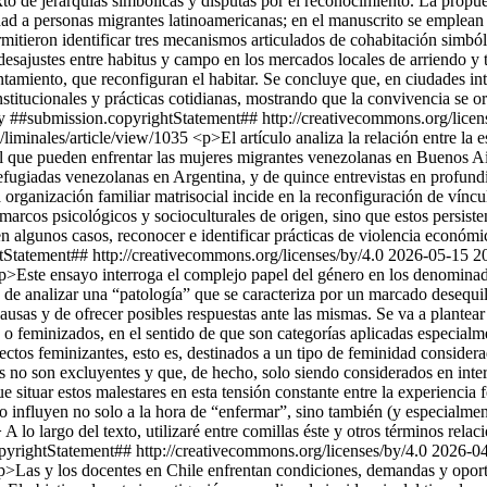
to de jerarquías simbólicas y disputas por el reconocimiento. La propue
ad a personas migrantes latinoamericanas; en el manuscrito se emplean e
mitieron identificar tres mecanismos articulados de cohabitación simbóli
 desajustes entre habitus y campo en los mercados locales de arriendo y 
sentamiento, que reconfiguran el habitar. Se concluye que, en ciudades 
institucionales y prácticas cotidianas, mostrando que la convivencia se
y
##submission.copyrightStatement## http://creativecommons.org/licen
p/liminales/article/view/1035
<p>El artículo analiza la relación entre la e
al que pueden enfrentar las mujeres migrantes venezolanas en Buenos Air
refugiadas venezolanas en Argentina, y de quince entrevistas en profun
rganización familiar matrisocial incide en la reconfiguración de víncu
marcos psicológicos y socioculturales de origen, sino que estos persiste
n algunos casos, reconocer e identificar prácticas de violencia económi
Statement## http://creativecommons.org/licenses/by/4.0
2026-05-15
2
p>Este ensayo interroga el complejo papel del género en los denominad
ra de analizar una “patología” que se caracteriza por un marcado desequil
causas y de ofrecer posibles respuestas ante las mismas. Se va a plantear
, o feminizados, en el sentido de que son categorías aplicadas especia
ctos feminizantes, esto es, destinados a un tipo de feminidad consider
s no son excluyentes y que, de hecho, solo siendo considerados en inte
que situar estos malestares en esta tensión constante entre la experiencia
influyen no solo a la hora de “enfermar”, sino también (y especialmente)
largo del texto, utilizaré entre comillas éste y otros términos relaci
yrightStatement## http://creativecommons.org/licenses/by/4.0
2026-0
p>Las y los docentes en Chile enfrentan condiciones, demandas y oportu