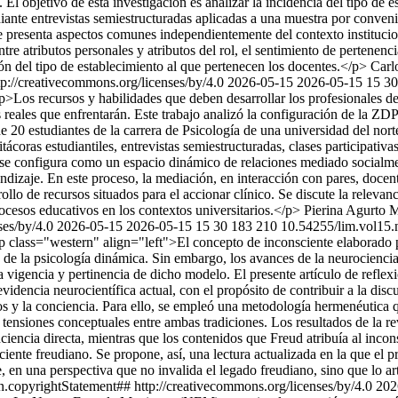
l objetivo de esta investigación es analizar la incidencia del tipo de e
ediante entrevistas semiestructuradas aplicadas a una muestra por conv
te presenta aspectos comunes independientemente del contexto institucio
ntre atributos personales y atributos del rol, el sentimiento de pertenenc
ón del tipo de establecimiento al que pertenecen los docentes.</p>
Carl
p://creativecommons.org/licenses/by/4.0
2026-05-15
2026-05-15
15
30
p>Los recursos y habilidades que deben desarrollar los profesionales de
reales que enfrentarán. Este trabajo analizó la configuración de la ZDP
0 estudiantes de la carrera de Psicología de una universidad del norte
ácoras estudiantiles, entrevistas semiestructuradas, clases participativas
se configura como un espacio dinámico de relaciones mediado socialmen
ndizaje. En este proceso, la mediación, en interacción con pares, docen
rollo de recursos situados para el accionar clínico. Se discute la relevan
rocesos educativos en los contextos universitarios.</p>
Pierina Agurto 
ses/by/4.0
2026-05-15
2026-05-15
15
30
183
210
10.54255/lim.vol15
p class="western" align="left">El concepto de inconsciente elaborado
s de la psicología dinámica. Sin embargo, los avances de la neurocienci
 vigencia y pertinencia de dicho modelo. El presente artículo de reflex
videncia neurocientífica actual, con el propósito de contribuir a la disc
y la conciencia. Para ello, se empleó una metodología hermenéutica que 
 tensiones conceptuales entre ambas tradiciones. Los resultados de la re
ciencia directa, mientras que los contenidos que Freud atribuía al inc
iente freudiano. Se propone, así, una lectura actualizada en la que el
e, en una perspectiva que no invalida el legado freudiano, sino que lo 
.copyrightStatement## http://creativecommons.org/licenses/by/4.0
202