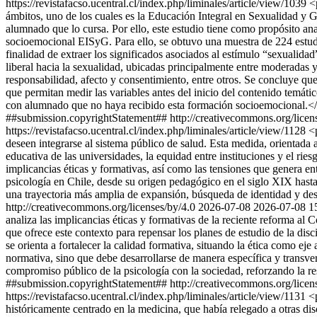
https://revistafacso.ucentral.cl/index.php/liminales/article/view/1039
<
ámbitos, uno de los cuales es la Educación Integral en Sexualidad y 
alumnado que lo cursa. Por ello, este estudio tiene como propósito an
socioemocional EISyG. Para ello, se obtuvo una muestra de 224 estudia
finalidad de extraer los significados asociados al estímulo “sexualida
liberal hacia la sexualidad, ubicadas principalmente entre moderadas y 
responsabilidad, afecto y consentimiento, entre otros. Se concluye que
que permitan medir las variables antes del inicio del contenido temát
con alumnado que no haya recibido esta formación socioemocional.<
##submission.copyrightStatement## http://creativecommons.org/licen
https://revistafacso.ucentral.cl/index.php/liminales/article/view/1128
<
deseen integrarse al sistema público de salud. Esta medida, orientada
educativa de las universidades, la equidad entre instituciones y el riesg
implicancias éticas y formativas, así como las tensiones que genera entr
psicología en Chile, desde su origen pedagógico en el siglo XIX hast
una trayectoria más amplia de expansión, búsqueda de identidad y desaf
http://creativecommons.org/licenses/by/4.0
2026-07-08
2026-07-08
1
analiza las implicancias éticas y formativas de la reciente reforma al
que ofrece este contexto para repensar los planes de estudio de la di
se orienta a fortalecer la calidad formativa, situando la ética como e
normativa, sino que debe desarrollarse de manera específica y transversa
compromiso público de la psicología con la sociedad, reforzando la re
##submission.copyrightStatement## http://creativecommons.org/licen
https://revistafacso.ucentral.cl/index.php/liminales/article/view/1131
<
históricamente centrado en la medicina, que había relegado a otras dis