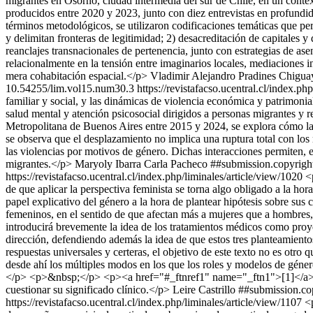
migrantes en Osorno, ciudad intermedia del sur de Chile, en un contex
producidos entre 2020 y 2023, junto con diez entrevistas en profundid
términos metodológicos, se utilizaron codificaciones temáticas que per
y delimitan fronteras de legitimidad; 2) desacreditación de capitales y
reanclajes transnacionales de pertenencia, junto con estrategias de a
relacionalmente en la tensión entre imaginarios locales, mediaciones 
mera cohabitación espacial.</p>
Vladimir Alejandro Pradines Chigua
10.54255/lim.vol15.num30.3
https://revistafacso.ucentral.cl/index.ph
familiar y social, y las dinámicas de violencia económica y patrimoni
salud mental y atención psicosocial dirigidos a personas migrantes y 
Metropolitana de Buenos Aires entre 2015 y 2024, se explora cómo la o
se observa que el desplazamiento no implica una ruptura total con los 
las violencias por motivos de género. Dichas interacciones permiten, e
migrantes.</p>
Maryoly Ibarra
Carla Pacheco
##submission.copyright
https://revistafacso.ucentral.cl/index.php/liminales/article/view/1020
<
de que aplicar la perspectiva feminista se torna algo obligado a la ho
papel explicativo del género a la hora de plantear hipótesis sobre sus 
femeninos, en el sentido de que afectan más a mujeres que a hombres
introducirá brevemente la idea de los tratamientos médicos como proye
dirección, defendiendo además la idea de que estos tres planteamiento
respuestas universales y certeras, el objetivo de este texto no es otro 
desde ahí los múltiples modos en los que los roles y modelos de género 
</p> <p>&nbsp;</p> <p><a href="#_ftnref1" name="_ftn1">[1]</a> A lo 
cuestionar su significado clínico.</p>
Leire Castrillo
##submission.cop
https://revistafacso.ucentral.cl/index.php/liminales/article/view/1107
<