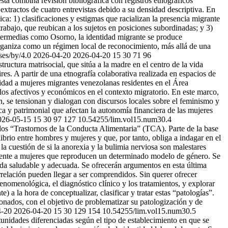
sta combina revisión bibliográfica con registros etnográficos
xtractos de cuatro entrevistas debido a su densidad descriptiva. En
ca: 1) clasificaciones y estigmas que racializan la presencia migrante
trabajo, que reubican a los sujetos en posiciones subordinadas; y 3)
intermedias como Osorno, la identidad migrante se produce
 organiza como un régimen local de reconocimiento, más allá de una
ses/by/4.0
2026-04-20
2026-04-20
15
30
71
96
structura matrisocial, que sitúa a la madre en el centro de la vida
es. A partir de una etnografía colaborativa realizada en espacios de
didad a mujeres migrantes venezolanas residentes en el Área
los afectivos y económicos en el contexto migratorio. En este marco,
n, se tensionan y dialogan con discursos locales sobre el feminismo y
ca y patrimonial que afectan la autonomía financiera de las mujeres
026-05-15
15
30
97
127
10.54255/lim.vol15.num30.4
os “Trastornos de la Conducta Alimentaria” (TCA). Parte de la base
ibrio entre hombres y mujeres y que, por tanto, obliga a indagar en el
 la cuestión de si la anorexia y la bulimia nerviosa son malestares
lmente a mujeres que reproducen un determinado modelo de género. Se
ada saludable y adecuada. Se ofrecerán argumentos en esta última
rrelación pueden llegar a ser comprendidos. Sin querer ofrecer
 fenomenológica, el diagnóstico clínico y los tratamientos, y explorar
 a la hora de conceptualizar, clasificar y tratar estas “patologías”.
onados, con el objetivo de problematizar su patologización y de
4-20
2026-04-20
15
30
129
154
10.54255/lim.vol15.num30.5
nidades diferenciadas según el tipo de establecimiento en que se