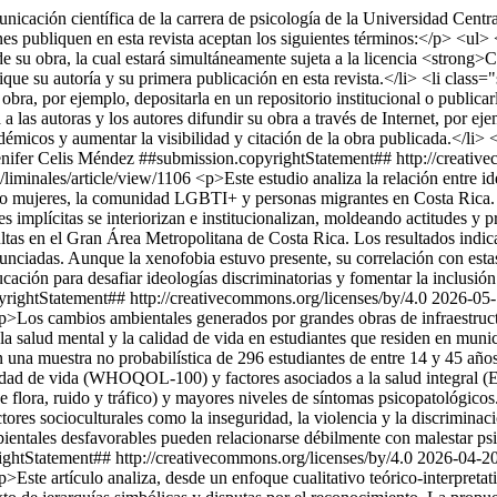
icación científica de la carrera de psicología de la Universidad Centr
s publiquen en esta revista aceptan los siguientes términos:</p> <ul>
n de su obra, la cual estará simultáneamente sujeta a la licencia <stro
ique su autoría y su primera publicación en esta revista.</li> <li clas
la obra, por ejemplo, depositarla en un repositorio institucional o publ
 las autoras y los autores difundir su obra a través de Internet, por eje
émicos y aumentar la visibilidad y citación de la obra publicada.</li> 
enifer Celis Méndez
##submission.copyrightStatement## http://creativ
p/liminales/article/view/1106
<p>Este estudio analiza la relación entre i
ndo mujeres, la comunidad LGBTI+ y personas migrantes en Costa Rica. Ba
es implícitas se interiorizan e institucionalizan, moldeando actitudes y p
ultas en el Gran Área Metropolitana de Costa Rica. Los resultados indi
unciadas. Aunque la xenofobia estuvo presente, su correlación con estas
ucación para desafiar ideologías discriminatorias y fomentar la inclusió
rightStatement## http://creativecommons.org/licenses/by/4.0
2026-05
p>Los cambios ambientales generados por grandes obras de infraestructur
, la salud mental y la calidad de vida en estudiantes que residen en mun
n una muestra no probabilística de 296 estudiantes de entre 14 y 45 año
dad de vida (WHOQOL-100) y factores asociados a la salud integral (EFA
e flora, ruido y tráfico) y mayores niveles de síntomas psicopatológico
tores socioculturales como la inseguridad, la violencia y la discrimina
bientales desfavorables pueden relacionarse débilmente con malestar ps
ghtStatement## http://creativecommons.org/licenses/by/4.0
2026-04-2
p>Este artículo analiza, desde un enfoque cualitativo teórico-interpreta