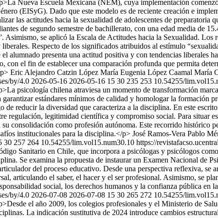
p>La Nueva Escuela Mexicana (NEM), cuya implementación comenzó en
Género (EISyG). Dado que este modelo es de reciente creación e impleme
alizar las actitudes hacia la sexualidad de adolescentes de preparatori
ntes de segundo semestre de bachillerato, con una edad media de 15.45 
d”. Asimismo, se aplicó la Escala de Actitudes hacia la Sexualidad. Los
liberales. Respecto de los significados atribuidos al estímulo “sexualid
 el alumnado presenta una actitud positiva y con tendencias liberales hac
ico, con el fin de establecer una comparación profunda que permita dete
/p>
Eric Alejandro Catzin López
María Eugenia López Caamal
María 
ses/by/4.0
2026-05-16
2026-05-16
15
30
235
253
10.54255/lim.vol15
p>La psicología chilena atraviesa un momento de transformación marca
 a garantizar estándares mínimos de calidad y homologar la formación pr
o de reducir la diversidad que caracteriza a la disciplina. En este escrit
e regulación, legitimidad científica y compromiso social. Para situar este
a su consolidación como profesión autónoma. Este recorrido histórico p
íos institucionales para la disciplina.</p>
José Ramos-Vera
Pablo Mé
5
30
257
264
10.54255/lim.vol15.num30.10
https://revistafacso.ucentr
 Código Sanitario en Chile, que incorpora a psicólogas y psicólogos como
sciplina. Se examina la propuesta de instaurar un Examen Nacional de P
je articulador del proceso educativo. Desde una perspectiva reflexiva, s
l, articulando el saber, el hacer y el ser profesional. Asimismo, se plan
sponsabilidad social, los derechos humanos y la confianza pública en l
ses/by/4.0
2026-07-08
2026-07-08
15
30
265
272
10.54255/lim.vol15
p>Desde el año 2009, los colegios profesionales y el Ministerio de Sal
ciplinas. La indicación sustitutiva de 2024 introduce cambios estructura