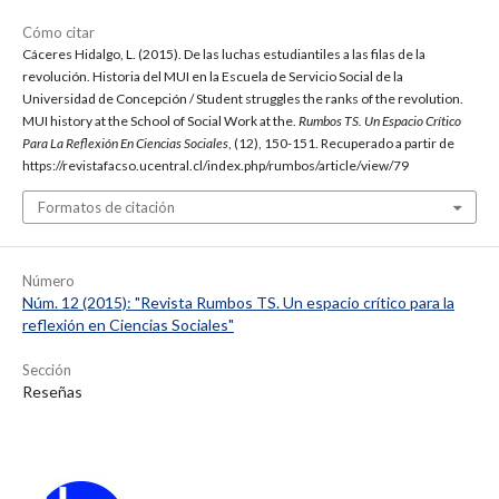
Cómo citar
Cáceres Hidalgo, L. (2015). De las luchas estudiantiles a las filas de la
revolución. Historia del MUI en la Escuela de Servicio Social de la
Universidad de Concepción / Student struggles the ranks of the revolution.
MUI history at the School of Social Work at the.
Rumbos TS. Un Espacio Crítico
Para La Reflexión En Ciencias Sociales
, (12), 150-151. Recuperado a partir de
https://revistafacso.ucentral.cl/index.php/rumbos/article/view/79
Formatos de citación
Número
Núm. 12 (2015): "Revista Rumbos TS. Un espacio crítico para la
reflexión en Ciencias Sociales"
Sección
Reseñas