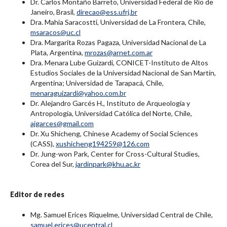
Dr. Carlos Montaño Barreto, Universidad Federal de Río de
Janeiro, Brasil,
direcao@ess.ufrj.br
Dra. Mahia Saracostti, Universidad de La Frontera, Chile,
msaracos@uc.cl
Dra. Margarita Rozas Pagaza, Universidad Nacional de La
Plata, Argentina,
mrozas@arnet.com.ar
Dra. Menara Lube Guizardi, CONICET-Instituto de Altos
Estudios Sociales de la Universidad Nacional de San Martín,
Argentina; Universidad de Tarapacá, Chile,
menaraguizardi@yahoo.com.br
Dr. Alejandro Garcés H., Instituto de Arqueología y
Antropología, Universidad Católica del Norte, Chile,
ajgarces@gmail.com
Dr. Xu Shicheng, Chinese Academy of Social Sciences
(CASS),
xushicheng194259@126.com
Dr. Jung-won Park, Center for Cross-Cultural Studies,
Corea del Sur,
jardinpark@khu.ac.kr
Editor de redes
Mg. Samuel Erices Riquelme, Universidad Central de Chile,
samuel.erices@ucentral.cl