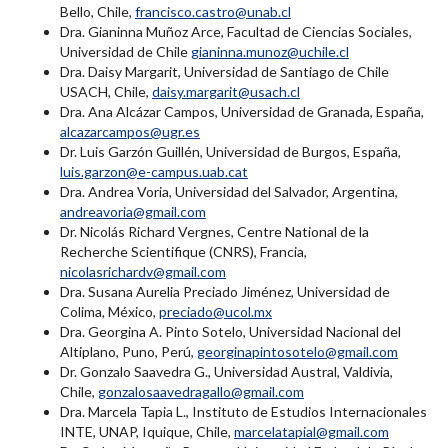
Bello, Chile,
francisco.castro@unab.cl
Dra. Gianinna Muñoz Arce, Facultad de Ciencias Sociales,
Universidad de Chile
gianinna.munoz@uchile.cl
Dra. Daisy Margarit, Universidad de Santiago de Chile
USACH, Chile,
daisy.margarit@usach.cl
Dra. Ana Alcázar Campos, Universidad de Granada, España,
alcazarcampos@ugr.es
Dr. Luis Garzón Guillén, Universidad de Burgos, España,
luis.garzon@e-campus.uab.cat
Dra. Andrea Voria, Universidad del Salvador, Argentina,
andreavoria@gmail.com
Dr. Nicolás Richard Vergnes, Centre National de la
Recherche Scientifique (CNRS), Francia,
nicolasrichardv@gmail.com
Dra. Susana Aurelia Preciado Jiménez, Universidad de
Colima, México,
preciado@ucol.mx
Dra. Georgina A. Pinto Sotelo, Universidad Nacional del
Altiplano, Puno, Perú,
georginapintosotelo@gmail.com
Dr. Gonzalo Saavedra G., Universidad Austral, Valdivia,
Chile,
gonzalosaavedragallo@gmail.com
Dra. Marcela Tapia L., Instituto de Estudios Internacionales
INTE, UNAP, Iquique, Chile,
marcelatapial@gmail.com