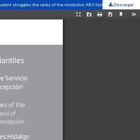
Descargar
De las luchas estudiantiles a las filas de la revolución. Historia del MUI en la Escuela de Servicio Social de la Universidad de Concepción / Student struggles the ranks of the revolution. MUI history at the School of Social Work at the...