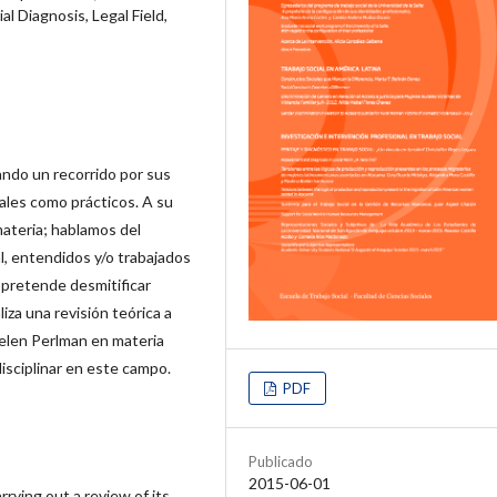
al Diagnosis, Legal Field,
zando un recorrido por sus
ales como prácticos. A su
materia; hablamos del
l, entendidos y/o trabajados
 pretende desmitificar
iza una revisión teórica a
elen Perlman en materia
isciplinar en este campo.
PDF
Publicado
2015-06-01
rrying out a review of its