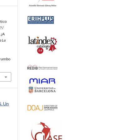
stico
? /
 ¿A
a La
p/rumbo
S. Un