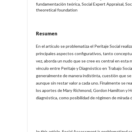
fundamentación teórica, Social Expert Appraisal, Soci
theoretical foundation
Resumen
En el artículo se problematiza el Peritaje Social reali
principales aspectos configurativos, tanto conceptu
vez, aborda un nudo que se cree es central en esta 
vínculo entre Peritaje y Diagnóstico en Trabajo Socia
generalmente de manera indistinta, cuestión que se
aunque sin restar valor a cada uno. Finalmente se real
los aportes de Mary Richmond, Gordon Hamilton y H
diagnóstica, como posibilidad de régimen de mirada d
In this article, Social Assessment is problematized ca