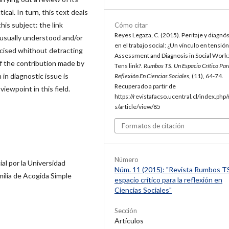
cal. In turn, this text deals
his subject: the link
Cómo citar
Reyes Legaza, C. (2015). Peritaje y diagnó
usually understood and/or
en el trabajo social: ¿Un vínculo en tensión
icised whithout detracting
Assessment and Diagnosis in Social Work:
of the contribution made by
Tens link?.
Rumbos TS. Un Espacio Crítico Par
n diagnostic issue is
Reflexión En Ciencias Sociales
, (11), 64-74.
Recuperado a partir de
 viewpoint in this field.
https://revistafacso.ucentral.cl/index.ph
s/article/view/85
Formatos de citación
Número
ial por la Universidad
Núm. 11 (2015): "Revista Rumbos T
milia de Acogida Simple
espacio crítico para la reflexión en
Ciencias Sociales"
Sección
Artículos