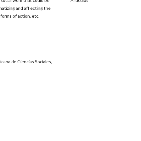
Artículos
 social work that could be
atizing and aff ecting the
 forms of action, etc.
icana de Ciencias Sociales,