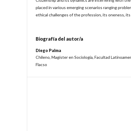
Citizenship and its dynamics are interfering with the
placed in various emerging scenarios ranging problem
ethical challenges of the profession, its oneness, its
Biografía del autor/a
Diego Palma
Chileno, Magíster en Sociología, Facultad Latinoamer
Flacso