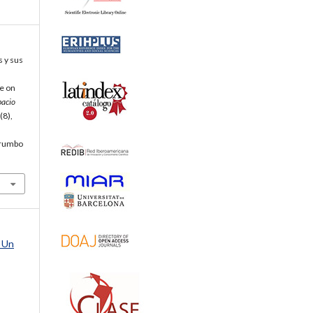
s y sus
ce on
pacio
 (8),
p/rumbo
. Un