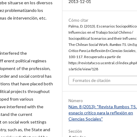
2013-12-01
ebe situarse en los diversos
ez problematizando los
rmas de intervención, etc.
Cómo citar
Palma, D. (2013). Escenarios Sociopolítico
Influencias en el Trabajo Social Chileno /
Sociopolitical Scenarios and their Infl uen
The Chilean Social Work.
Rumbos TS. Un Es
Crítico Para La Reflexión En Ciencias Sociales
,
 interfered the
100-117. Recuperado a partir de
f erent political regimes
https://revistafacso.ucentral.cl/index.ph
lopment of the profession,
s/article/view/128
 order and social control has
Formatos de citación
lations that have placed both
itical projects throughout
loped from various
Número
Núm. 8 (2013): "Revista Rumbos TS
have interfered with the
espacio crítico para la reflexión en
rstand the current
Ciencias Sociales"
t on social work settings
ntry, such as, the State and
Sección