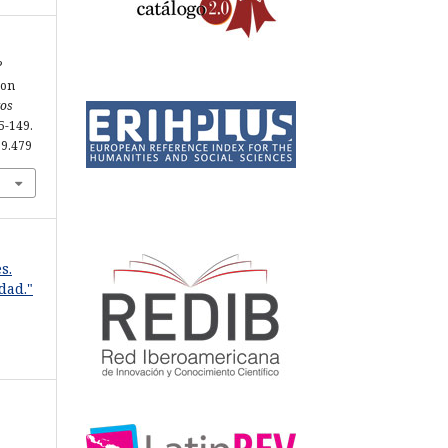
?
con
tos
5-149.
19.479
s.
dad."