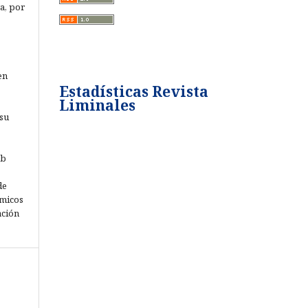
a, por
en
Estadísticas Revista
Liminales
 su
eb
de
émicos
ación