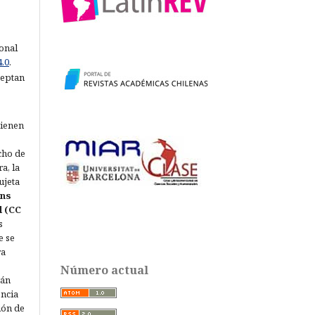
ional
.0
.
ceptan
tienen
echo de
a, la
ujeta
ons
l (CC
s
e se
ra
Número actual
rán
encia
ión de