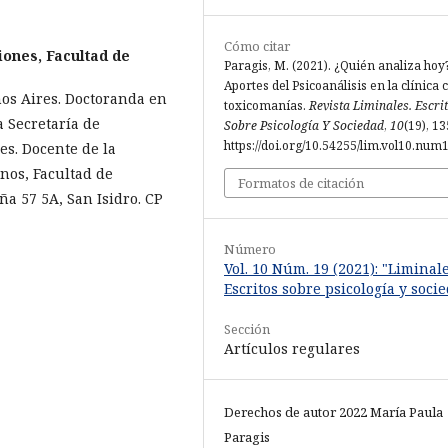
Cómo citar
ciones, Facultad de
Paragis, M. (2021). ¿Quién analiza hoy
Aportes del Psicoanálisis en la clínica 
nos Aires. Doctoranda en
toxicomanías.
Revista Liminales. Escri
a Secretaría de
Sobre Psicología Y Sociedad
,
10
(19), 13
https://doi.org/10.54255/lim.vol10.num
es. Docente de la
nos, Facultad de
Formatos de citación
ña 57 5A, San Isidro. CP
Número
Vol. 10 Núm. 19 (2021): "Liminale
Escritos sobre psicología y socie
Sección
Artículos regulares
Derechos de autor 2022 María Paula
Paragis