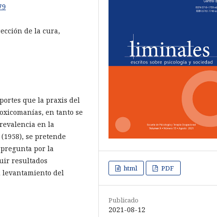
79
rección de la cura,
portes que la praxis del
toxicomanías, en tanto se
revalencia en la
 (1958), se pretende
 pregunta por la
guir resultados
html
PDF
l levantamiento del
Publicado
2021-08-12