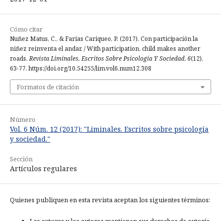
Cómo citar
Nuñez Matus, C., & Farias Cariqueo, P. (2017). Con participación la
niñez reinventa el andar. / With participation, child makes another
roads.
Revista Liminales. Escritos Sobre Psicología Y Sociedad
,
6
(12),
63-77. https://doi.org/10.54255/lim.vol6.num12.308
Formatos de citación
Número
Vol. 6 Núm. 12 (2017): "Liminales. Escritos sobre psicología
y sociedad."
Sección
Artículos regulares
Quienes publiquen en esta revista aceptan los siguientes términos:
Las autoras y los autores mantienen sus derechos de autoría