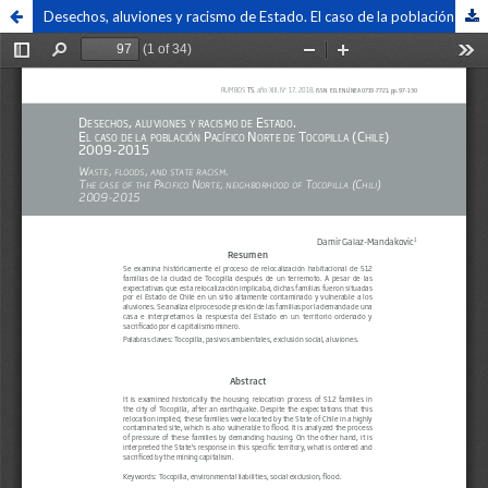
Desechos, aluviones y racismo de Estado. El caso de la población Pacífico Norte de Tocopilla (Chile) 2009-2015 / Waste, floods, and state racism. The case of the Pacifico Norte, neighborhood of Tocopilla (Chili) 2009-2015